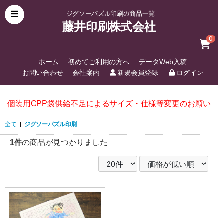
ジグソーパズル印刷の商品一覧
藤井印刷株式会社
0
ホーム
初めてご利用の方へ
データWeb入稿
お問い合わせ
会社案内
新規会員登録
ログイン
個装用OPP袋供給不足によるサイズ・仕様等変更のお願い
全て
|
ジグソーパズル印刷
1件
の商品が見つかりました