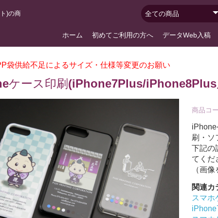
フト)の商
ホーム
初めてご利用の方へ
データWeb入稿
PP袋供給不足によるサイズ・仕様等変更のお願い
oneケース印刷(iPhone7Plus/iPhone8
商品コ
iPhon
ス印刷
刷(汎用)
iPhone17 ProMax用ケース印刷
iPhone17 Pro用ケース印刷
iPhone17 Air用ケース印刷
iPhone17用ケース印刷
iPhone16 e／17e兼用ケース印刷
iPhone16 ProMax用ケース印刷
iPhone16 Plus用ケース印刷
iPhone16 Pro用ケース印刷
iPhone16用ケース印刷
iPhone15 ProMax用ケース印刷
iPhone15 Pro用ケース印刷
iPhone15 Plus用ケース印刷
iPhone15用ケース印刷
iPhone14 Pro Max用ケース印刷
iPhone14 Pro用ケース印刷
iPhone14 Plus用ケース印刷
iPhone13/14兼用ケース印刷
iPhone13 Pro Max用ケース印刷
iPhone13 Pro用ケース印刷
iPhone13専用ケース印刷
iPhone13 mini用ケース印刷
iPhone12 Pro Max用ケース印刷
iPhone12/12 Pro用ケース印刷
iPhone12 mini用ケース印刷
iPhone11 Pro Max用ケース印刷
iPhone11 Pro用ケース印刷
iPhone11用ケース印刷
iPhoneXR用ケース印刷
iPhoneXS Max用ケース印刷
iPhoneX/XS用ケース印刷
iPhone8 Plus用ケース印刷
iPhone7/8/SE2/SE3用ケース印刷
iPhone7 Plus用ケース印刷
刷・ソ
下記の
Phoneケース(白フチ付)印刷
Phoneケース印刷
化ガラス製iPhoneケース印
PC)印刷
PU)印刷
パーケース
ケース印刷(フラップ付・内面
ケース印刷(フラップ無・内面
ケース印刷(汎用タイプ・フラ
箔加工
てくだ
応型)
)
（画像
関連カ
スマホケ
iPhon