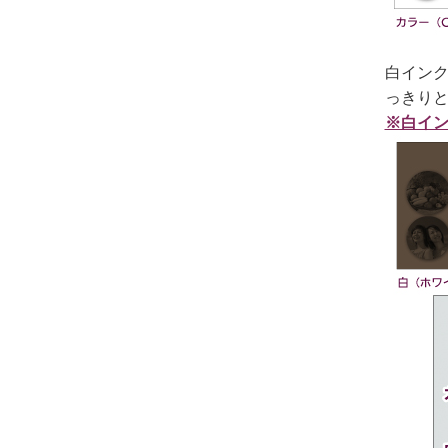
白イン
っきり
※白イ