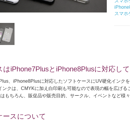
スマホケ
印刷セット
iPhon
スマホ
 ベーシックトート
コットンキャンバストート
マルシェバッグ
イリーバッグ
はiPhone7PlusとiPhone8Plusに対応
ne7Plus、iPhone8Plusに対応したソフトケースにUV硬
インクは、CMYKに加え白印刷も可能なので表現の幅を広げる
用はもちろん、販促品や販売目的、サークル、イベントなど様
ケースについて