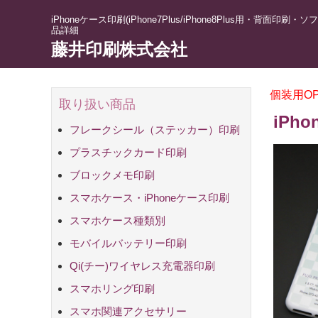
iPhoneケース印刷(iPhone7Plus/iPhone8Plus用・背面印刷・ソ
品詳細
藤井印刷株式会社
個装用O
取り扱い商品
iPh
フレークシール（ステッカー）印刷
プラスチックカード印刷
ブロックメモ印刷
スマホケース・iPhoneケース印刷
iPhoneケー
スマホケース印
持込資材印刷
スマホケース種類別
強化ガラス製i
強化ガラス製i
スクエア型 強
ハードケース(
ソフトケース(T
グリップバン
ミラーケース
手帳型スマホ
手帳型スマホ
手帳型スマホ
スマホケース
刷
黒)
白・両面印刷対
ップ無・内面白
モバイルバッテリー印刷
Qi(チー)ワイヤレス充電器印刷
スマホリング印刷
スマホ関連アクセサリー