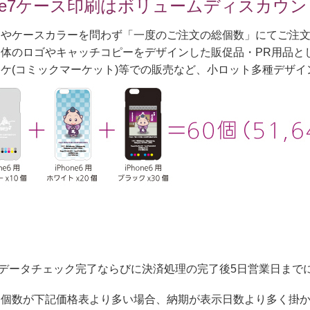
hone7ケース印刷はボリュームディスカウ
ンやケースカラーを問わず「一度のご注文の総個数」にてご注
体のロゴやキャッチコピーをデザインした販促品・PR用品と
ケ(コミックマーケット)等での販売など、小ロット多種デザ
データチェック完了ならびに決済処理の完了後5日営業日まで
文個数が下記価格表より多い場合、納期が表示日数より多く掛