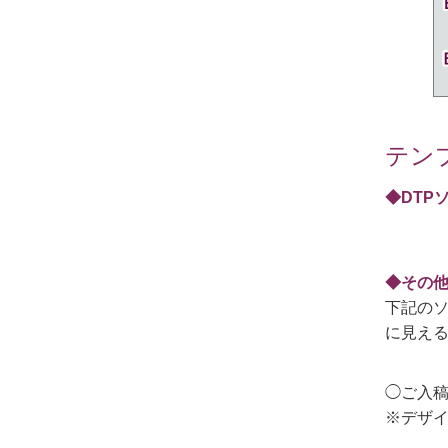
テン
◆DTP
◆その他
下記のソ
に見え
◯ご入稿
※デザ