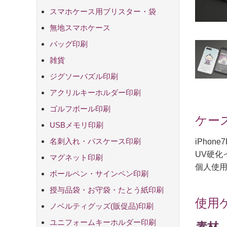
スマホケース用ブリスター・袋
OPP袋+台紙
無地スマホケース
バッグ印刷
厚手コットン
エコバッグ
オーガニック
厚手コットン
クルリト デ
雑貨
ジグソーパズル印刷
アクリルキーホルダー印刷
ゴルフボール印刷
ケース
USBメモリ印刷
名刺入れ・パスケース印刷
iPho
UV硬化
マグネット印刷
個人使
ボールペン・サインペン印刷
授与品袋・お守袋・たとう紙印刷
使用
ノベルティグッズ(販促品)印刷
モバイル
ユニフォームキーホルダー印刷
素材