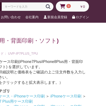
0
￥0
お問い合わせ
会社案内
新規会員登録
ログイン
Plus用・背面印刷・ソフト)
ード：
UVP-IP7PLUS_TPU
eケース印刷(iPhone7Plus/iPhone8Plus用・背面印
フト) を選択しています。
詳細説明と価格表をご確認の上ご注文件数を入力し
さい。
をクリックすると拡大表示します。）
テゴリ
ース・iPhoneケース印刷
＞
iPhoneケース印刷
＞
e7 Plus用ケース印刷