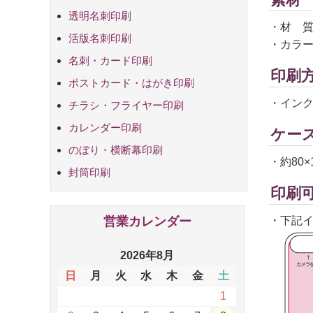
透明名刺印刷
・材 質
活版名刺印刷
・カラー
名刺・カード印刷
印刷
ポストカード・はがき印刷
・インク
チラシ・フライヤー印刷
B7からA6ま
B6からA5ま
B5からA4ま
B4からA3ま
カレンダー印刷
ケー
のぼり・横断幕印刷
・約80×1
封筒印刷
印刷
・下記
営業カレンダー
2026年8月
日
月
火
水
木
金
土
1